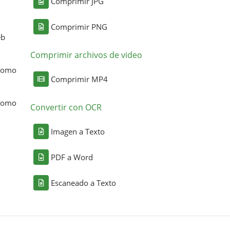
Comprimir JPG
Comprimir PNG
eb
Comprimir archivos de video
 como
Comprimir MP4
 como
Convertir con OCR
Imagen a Texto
PDF a Word
Escaneado a Texto