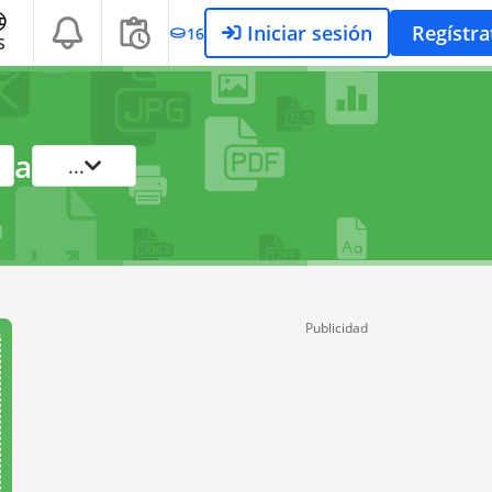
Iniciar sesión
Regístra
16
S
a
...
Publicidad