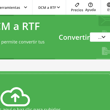
herramientas
DCM a RTF
Ayuda
E
Precios
CM a RTF
Convertir
...
 permite convertir tus
.
s aquí o haz clic para subirlos