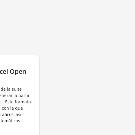
xcel Open
de la suite
eneran a partir
l. Este formato
 con la que
ráficos, así
atemáticas