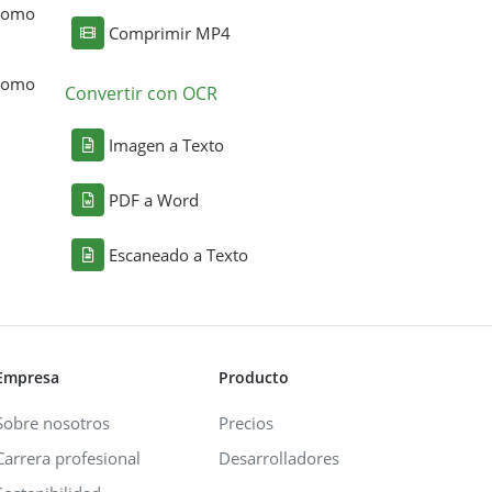
 como
Comprimir MP4
 como
Convertir con OCR
Imagen a Texto
PDF a Word
Escaneado a Texto
Empresa
Producto
Sobre nosotros
Precios
Carrera profesional
Desarrolladores