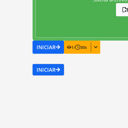
INICIAR
1
/
30
s
INICIAR