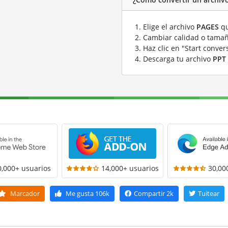
Elige el archivo
PAGES
qu
Cambiar calidad o tamañ
Haz clic en "Start conver
Descarga tu archivo
PPT
0,000+ usuarios
14,000+ usuarios
30,00
Marcador
Me gusta
106k
Compartir
2k
Tuitear