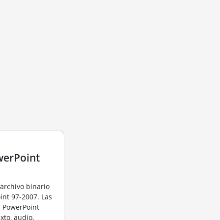
werPoint
 archivo binario
int 97-2007. Las
n PowerPoint
xto, audio,