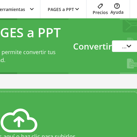
herramientas
PAGES a PPT
Ayuda
Precios
GES a PPT
Convertir
...
 permite convertir tus
ad.
s aquí o haz clic para subirlos