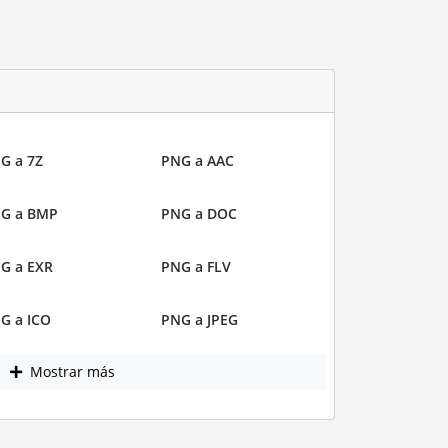
G a 7Z
PNG a AAC
G a BMP
PNG a DOC
G a EXR
PNG a FLV
G a ICO
PNG a JPEG
Mostrar más