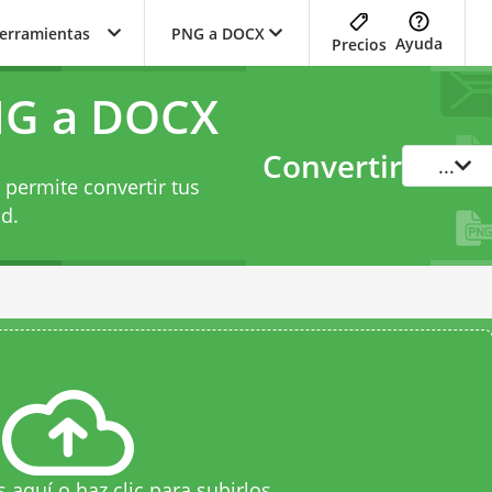
herramientas
PNG a DOCX
Ayuda
Precios
NG a DOCX
Convertir
...
 permite convertir tus
d.
s aquí o haz clic para subirlos