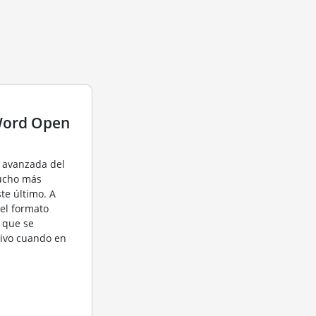
Word Open
n avanzada del
ucho más
te último. A
 el formato
 que se
hivo cuando en