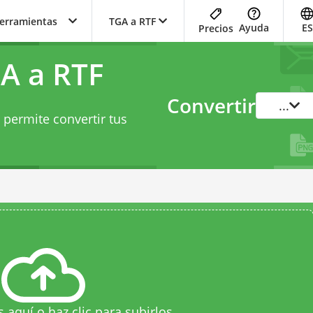
herramientas
TGA a RTF
Ayuda
ES
Precios
A a RTF
Convertir
...
 permite convertir tus
s aquí o haz clic para subirlos