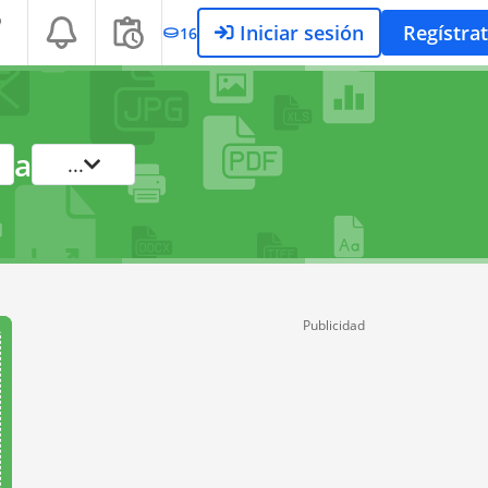
Iniciar sesión
Regístra
16
a
...
Publicidad