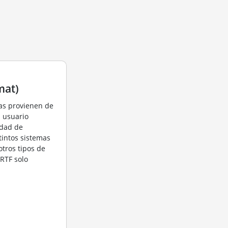
mat)
las provienen de
l usuario
idad de
stintos sistemas
otros tipos de
 RTF solo