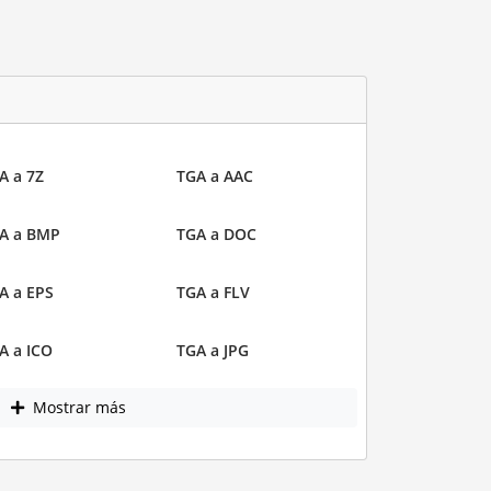
A a 7Z
TGA a AAC
A a BMP
TGA a DOC
A a EPS
TGA a FLV
A a ICO
TGA a JPG
Mostrar más