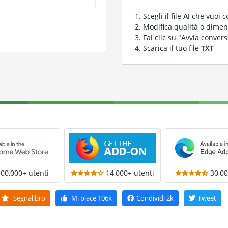
Scegli il file
AI
che vuoi c
Modifica qualità o dimens
Fai clic su "Avvia convers
Scarica il tuo file
TXT
300,000+ utenti
14,000+ utenti
30,00
Segnalibro
Mi piace
106k
Condividi
2k
Tweet