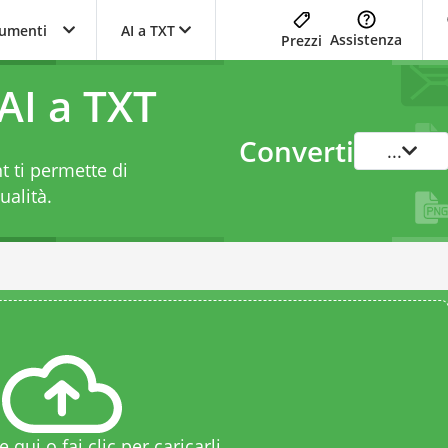
trumenti
AI a TXT
Assistenza
Prezzi
AI a TXT
Converti
...
 ti permette di
ualità.
le qui o fai clic per caricarli