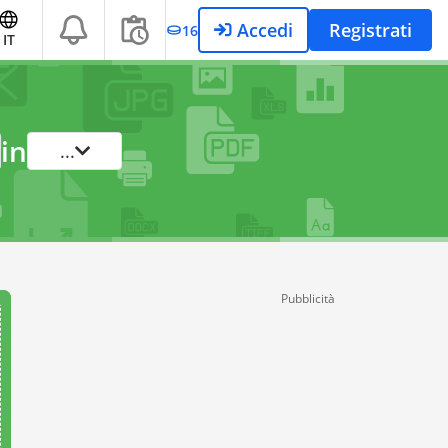
Accedi
Registrati
16
IT
in
...
Pubblicità