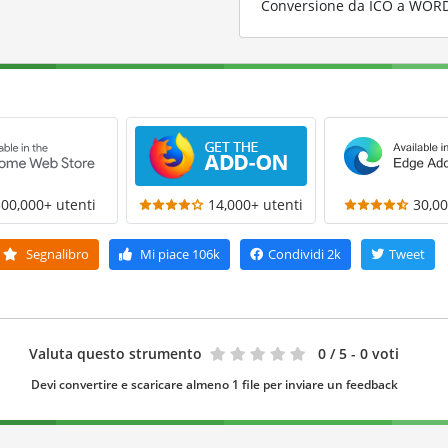
Conversione da ICO a WORD c
300,000+ utenti
14,000+ utenti
30,00
Segnalibro
Mi piace
106k
Condividi
2k
Tweet
Valuta questo strumento
0
/ 5 - 0 voti
Devi convertire e scaricare almeno 1 file per inviare un feedback