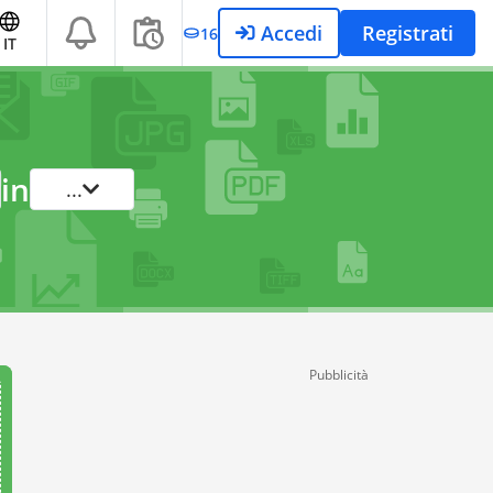
Accedi
Registrati
16
IT
in
...
Pubblicità