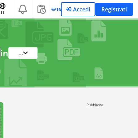
Accedi
Registrati
16
IT
in
...
Pubblicità