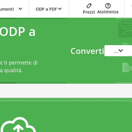
trumenti
ODP a PDF
Assistenza
Prezzi
 ODP a
Converti
...
 ti permette di
a qualità.