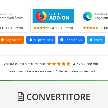
300,000+ utenti
14,000+ utenti
30,00
Segnalibro
Mi piace
106k
Condividi
2k
Tweet
Valuta questo strumento
4.7
/ 5 - 288 voti
Devi convertire e scaricare almeno 1 file per inviare un feedback
CONVERTITORE