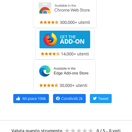
300,000+ utenti
14,000+ utenti
30,000+ utenti
Mi piace
106k
Condividi
2k
Tweet
Valuta questo strumento
0
/ 5 - 0 voti