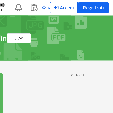
Accedi
Registrati
16
IT
in
...
Pubblicità