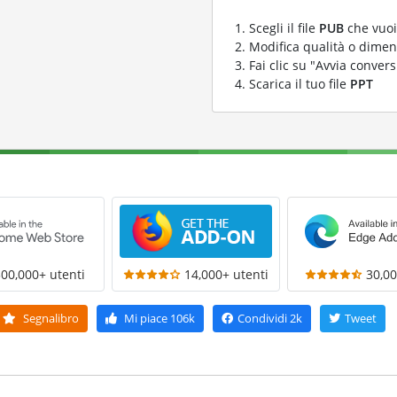
Scegli il file
PUB
che vuoi
Modifica qualità o dimens
Fai clic su "Avvia convers
Scarica il tuo file
PPT
300,000+ utenti
14,000+ utenti
30,00
Segnalibro
Mi piace
106k
Condividi
2k
Tweet