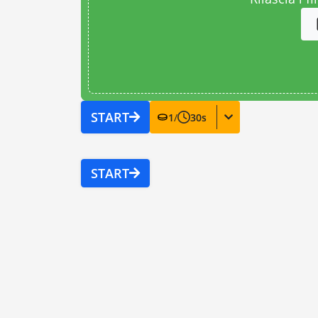
START
1
/
30
s
START