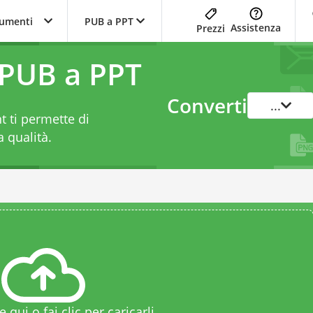
trumenti
PUB a PPT
Assistenza
Prezzi
 PUB a PPT
Converti
...
 ti permette di
a qualità.
le qui o fai clic per caricarli