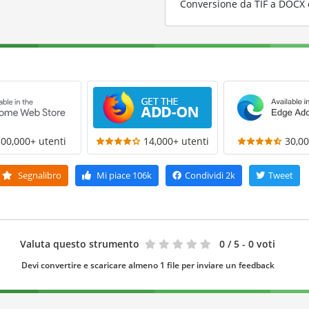
Conversione da TIF a DOCX co
300,000+ utenti
14,000+ utenti
30,00
Segnalibro
Mi piace
106k
Condividi
2k
Tweet
Valuta questo strumento
0
/ 5 - 0 voti
Devi convertire e scaricare almeno 1 file per inviare un feedback