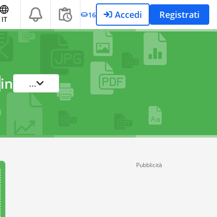
Accedi
Registrati
16
IT
in
...
Pubblicità