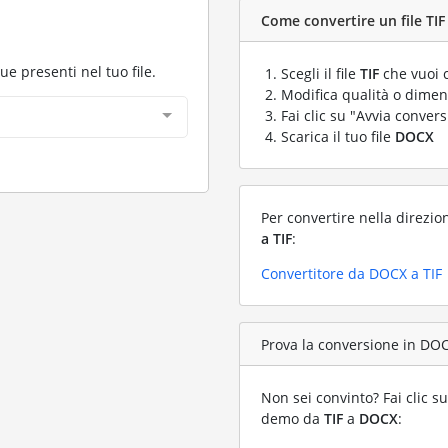
Come convertire un file TIF
gue presenti nel tuo file.
Scegli il file
TIF
che vuoi 
Modifica qualità o dimens
Fai clic su "Avvia convers
Scarica il tuo file
DOCX
Per convertire nella direzio
a TIF
:
Convertitore da DOCX a TIF
Prova la conversione in DOCX
Non sei convinto? Fai clic su
demo da
TIF
a
DOCX
: