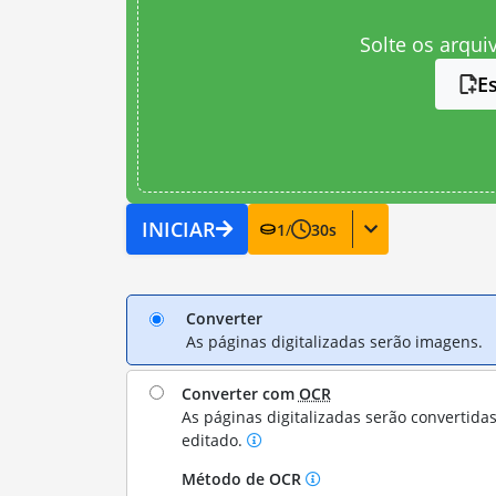
Solte os arqui
E
INICIAR
1
/
30
s
Converter
As páginas digitalizadas serão imagens.
Converter com
OCR
As páginas digitalizadas serão convertida
editado.
Método de OCR