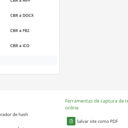
CBR a AIFF
CBR a DOCX
CBR a FB2
CBR a ICO
Ferramentas de captura de t
online
rador de hash
Salvar site como PDF