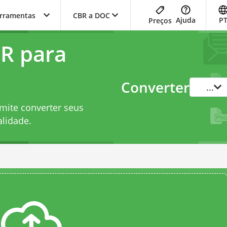
erramentas
CBR a DOC
Ajuda
P
Preços
R para
Converter
...
mite converter seus
lidade.