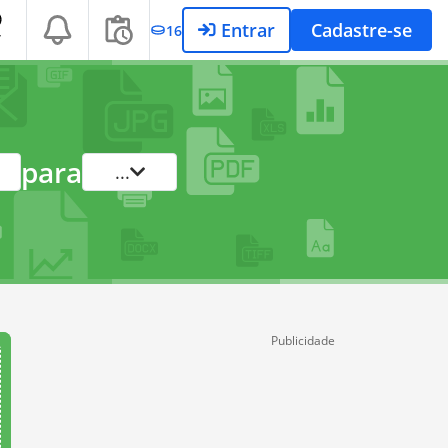
Entrar
Cadastre-se
16
T
para
...
Publicidade