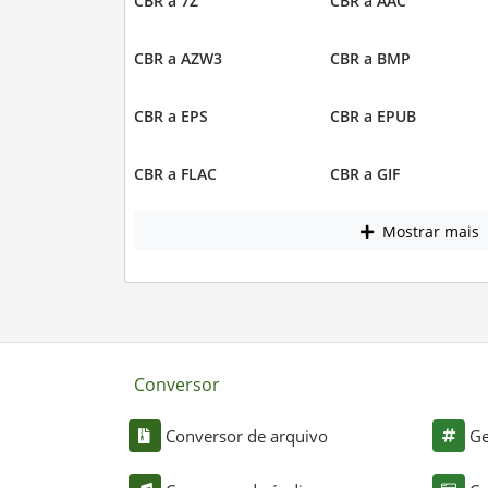
CBR a 7Z
CBR a AAC
CBR a AZW3
CBR a BMP
CBR a EPS
CBR a EPUB
CBR a FLAC
CBR a GIF
Mostrar mais
Conversor
Conversor de arquivo
Ge