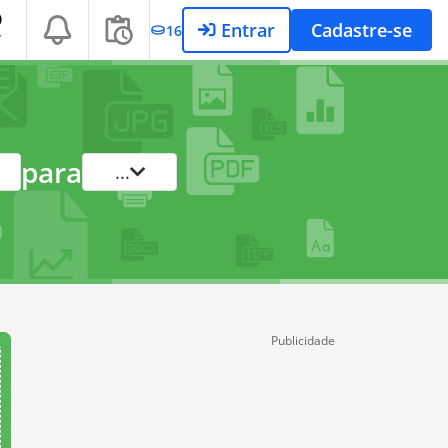
Entrar
Cadastre-se
16
T
para
...
Publicidade