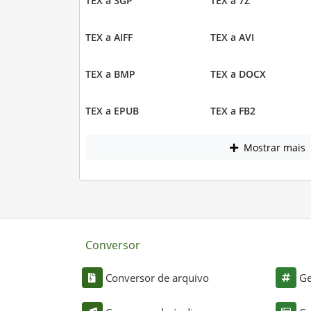
TEX a 3GP
TEX a 7Z
TEX a AIFF
TEX a AVI
TEX a BMP
TEX a DOCX
TEX a EPUB
TEX a FB2
Mostrar mais
Conversor
Conversor de arquivo
Ge