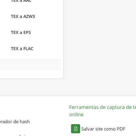
TEX a AAC
TEX a AZW3
TEX a EPS
TEX a FLAC
Ferramentas de captura de t
online
rador de hash
Salvar site como PDF