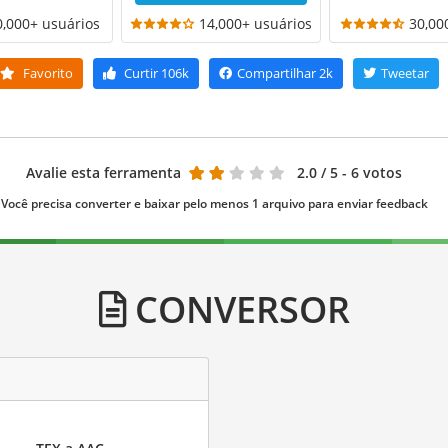
0,000+ usuários
14,000+ usuários
30,00
Favorito
Curtir
106k
Compartilhar
2k
Tweetar
Avalie esta ferramenta
2.0
/ 5 - 6 votos
Você precisa converter e baixar pelo menos 1 arquivo para enviar feedback
CONVERSOR