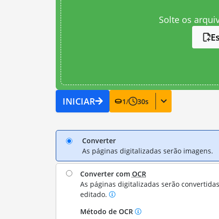
Solte os arqui
E
INICIAR
1
/
30
s
Converter
As páginas digitalizadas serão imagens.
Converter com
OCR
As páginas digitalizadas serão convertida
editado.
Método de OCR