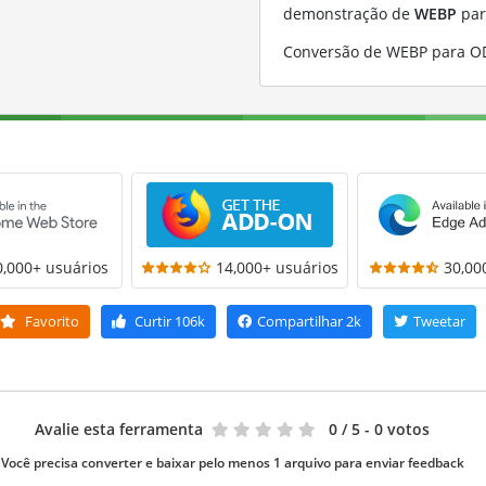
demonstração de
WEBP
pa
Conversão de WEBP para O
0,000+ usuários
14,000+ usuários
30,00
Favorito
Curtir
106k
Compartilhar
2k
Tweetar
Avalie esta ferramenta
0
/ 5 - 0 votos
Você precisa converter e baixar pelo menos 1 arquivo para enviar feedback