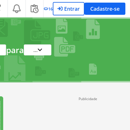
Entrar
Cadastre-se
16
T
para
...
Publicidade