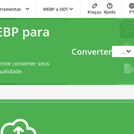
erramentas
WEBP a ODT
Ajuda
P
Preços
EBP para
Converter
...
mite converter seus
ualidade.