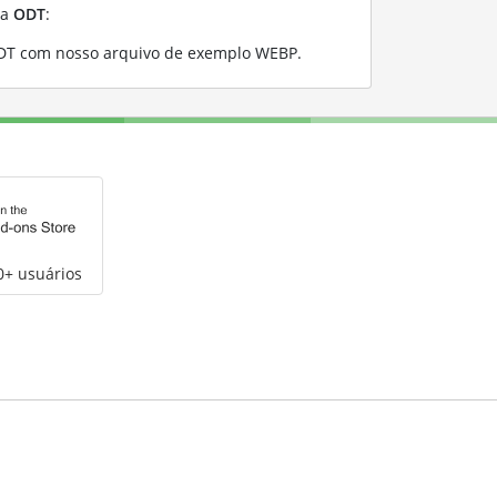
ra
ODT
:
DT com nosso arquivo de exemplo WEBP
.
0+ usuários