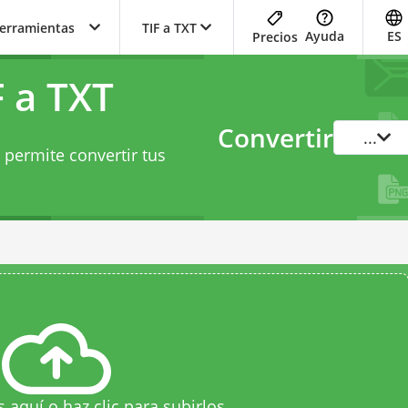
herramientas
TIF a TXT
Ayuda
ES
Precios
 a TXT
Convertir
...
 permite convertir tus
s aquí o haz clic para subirlos