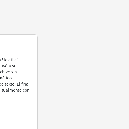
"textfile"
tuyó a su
rchivo sin
mático
e texto. El final
abitualmente con