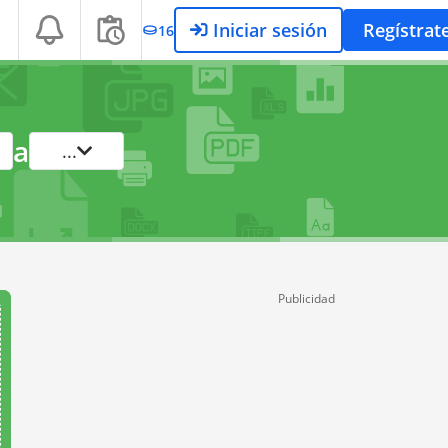
Iniciar sesión
Regístrat
16
a
...
Publicidad