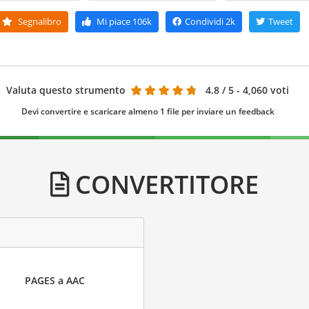
Segnalibro
Mi piace
106k
Condividi
2k
Tweet
Valuta questo strumento
4.8
/ 5 - 4,060 voti
Devi convertire e scaricare almeno 1 file per inviare un feedback
CONVERTITORE
PAGES a AAC