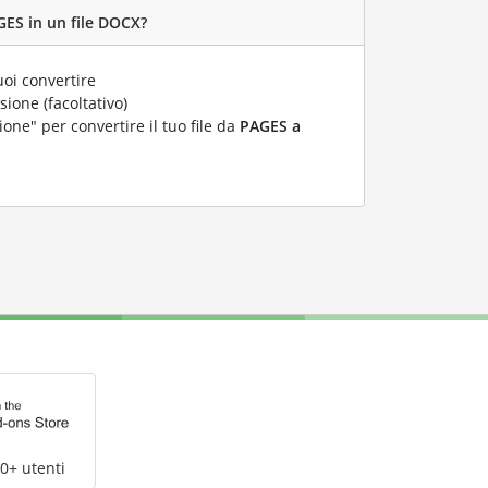
GES in un file DOCX?
oi convertire
ione (facoltativo)
ione" per convertire il tuo file da
PAGES a
0+ utenti