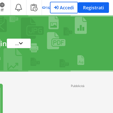
Accedi
Registrati
16
IT
in
...
Pubblicità