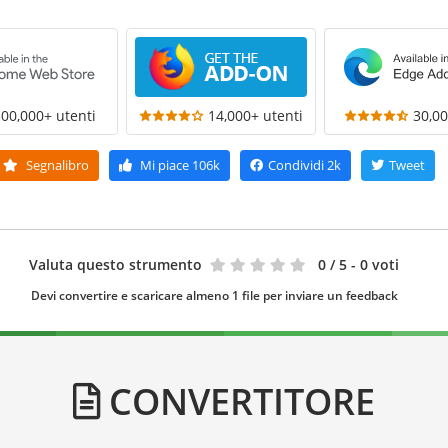
300,000+ utenti
14,000+ utenti
30,00
Segnalibro
Mi piace
106k
Condividi
2k
Tweet
Valuta questo strumento
0
/ 5 - 0 voti
Devi convertire e scaricare almeno 1 file per inviare un feedback
CONVERTITORE