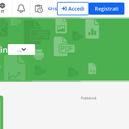
Accedi
Registrati
16
IT
in
...
Pubblicità