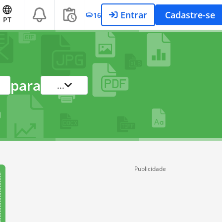
Entrar
Cadastre-se
16
PT
para
...
Publicidade