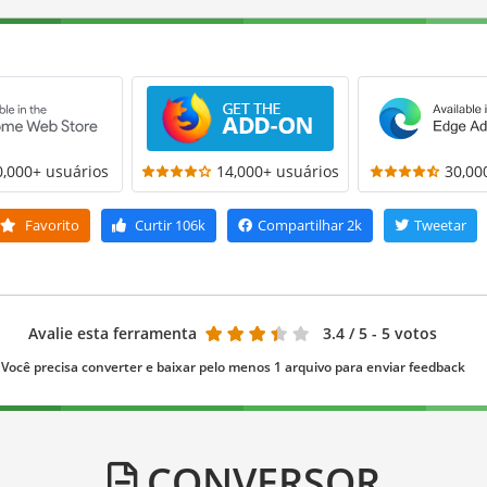
0,000+ usuários
14,000+ usuários
30,00
Favorito
Curtir
106k
Compartilhar
2k
Tweetar
Avalie esta ferramenta
3.4
/ 5 - 5 votos
Você precisa converter e baixar pelo menos 1 arquivo para enviar feedback
CONVERSOR