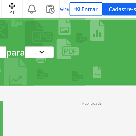
Entrar
Cadastre-
16
PT
para
...
Publicidade