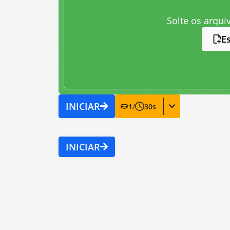
Solte os arqui
E
INICIAR
1
/
30
s
INICIAR