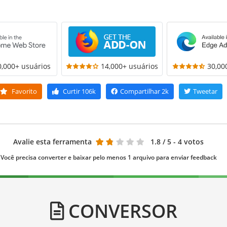
0,000+ usuários
14,000+ usuários
30,00
Favorito
Curtir
106k
Compartilhar
2k
Tweetar
Avalie esta ferramenta
1.8
/ 5 - 4 votos
Você precisa converter e baixar pelo menos 1 arquivo para enviar feedback
CONVERSOR