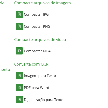
ela
Compacte arquivos de imagem
Compactar JPG
Compactar PNG
Compacte arquivos de vídeo
Compactar MP4
Converta com OCR
mento
Imagem para Texto
PDF para Word
Digitalização para Texto