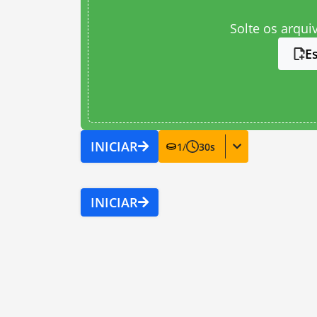
Solte os arqui
E
INICIAR
1
/
30
s
INICIAR