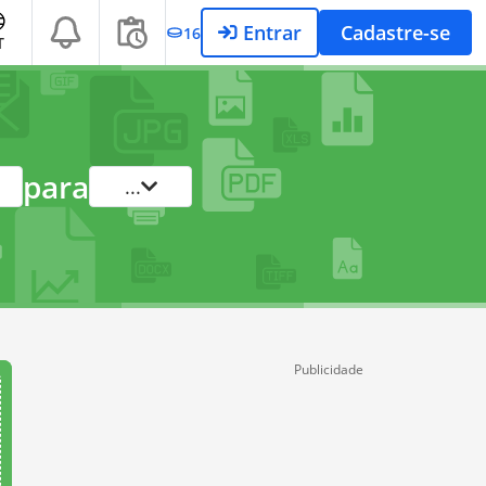
Entrar
Cadastre-se
16
T
para
...
Publicidade