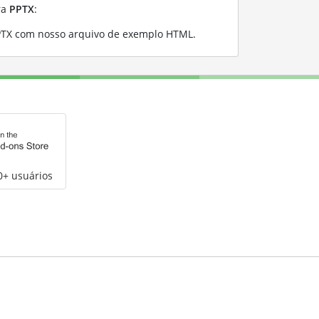
ra
PPTX
:
PTX com nosso arquivo de exemplo HTML
.
0+ usuários