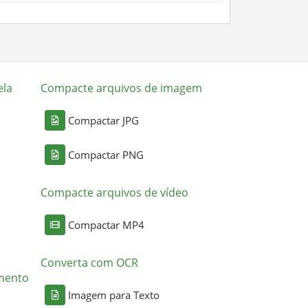
ela
Compacte arquivos de imagem
Compactar JPG
Compactar PNG
Compacte arquivos de vídeo
Compactar MP4
Converta com OCR
mento
Imagem para Texto