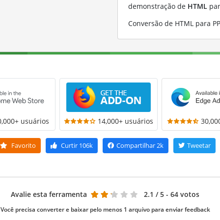
demonstração de
HTML
pa
Conversão de HTML para P
0,000+ usuários
14,000+ usuários
30,00
Favorito
Curtir
106k
Compartilhar
2k
Tweetar
Avalie esta ferramenta
2.1
/ 5 - 64 votos
Você precisa converter e baixar pelo menos 1 arquivo para enviar feedback