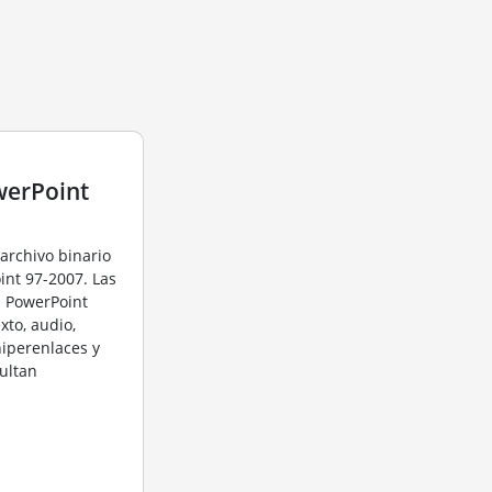
werPoint
 archivo binario
int 97-2007. Las
n PowerPoint
xto, audio,
hiperenlaces y
ultan