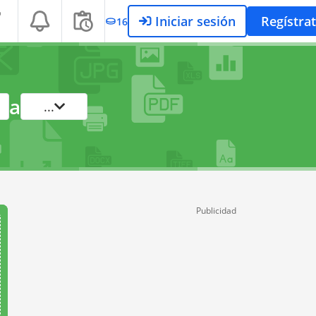
Iniciar sesión
Regístra
16
a
...
Publicidad