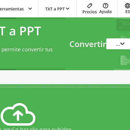
herramientas
TXT a PPT
Ayuda
ES
Precios
T a PPT
Convertir
...
 permite convertir tus
s aquí o haz clic para subirlos