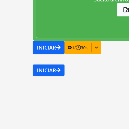
INICIAR
1
/
30
s
INICIAR