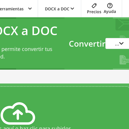
herramientas
DOCX a DOC
Ayuda
Precios
OCX a DOC
Convertir
...
 permite convertir tus
d.
s aquí o haz clic para subirlos