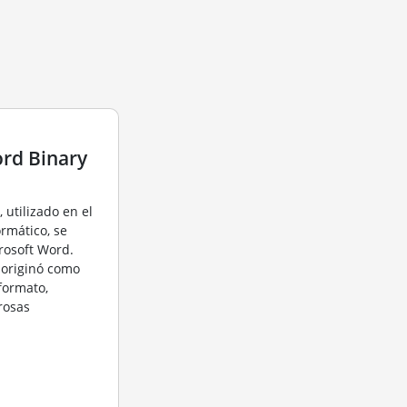
rd Binary
 utilizado en el
rmático, se
rosoft Word.
e originó como
formato,
rosas