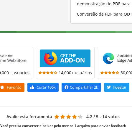
demonstração de
PDF
para
Conversão de PDF para ODT
0,000+ usuários
14,000+ usuários
30,00
Favorito
Curtir
106k
Compartilhar
2k
Tweetar
Avalie esta ferramenta
4.2
/ 5 - 14 votos
Você precisa converter e baixar pelo menos 1 arquivo para enviar feedback