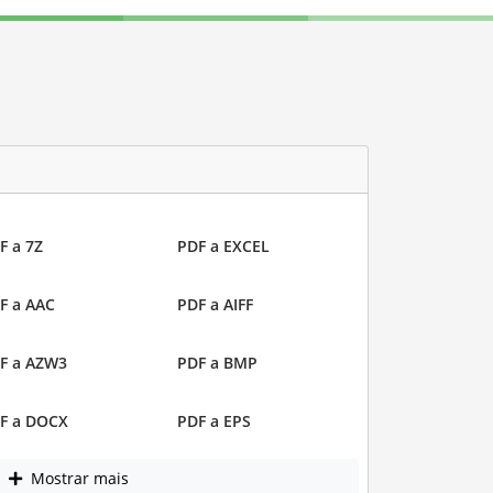
F a 7Z
PDF a EXCEL
F a AAC
PDF a AIFF
F a AZW3
PDF a BMP
F a DOCX
PDF a EPS
Mostrar mais