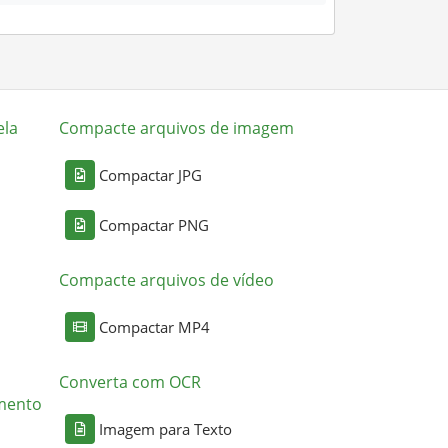
ela
Compacte arquivos de imagem
Compactar JPG
Compactar PNG
Compacte arquivos de vídeo
Compactar MP4
Converta com OCR
mento
Imagem para Texto