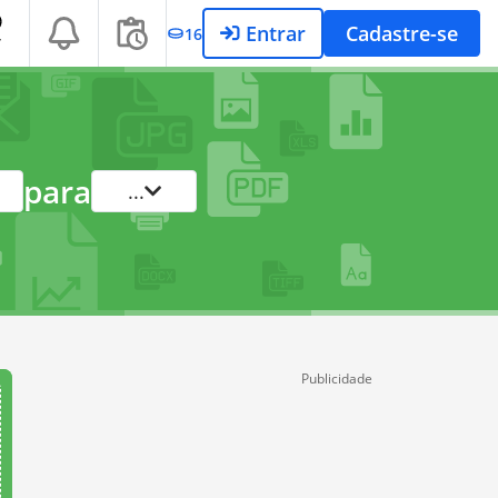
Entrar
Cadastre-se
16
T
para
...
Publicidade