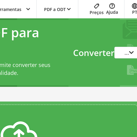
erramentas
PDF a ODT
Ajuda
P
Preços
F para
Converter
...
mite converter seus
lidade.