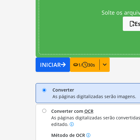
Solte os arqui
E
INICIAR
1
/
30
s
Converter
As páginas digitalizadas serão imagens.
Converter com
OCR
As páginas digitalizadas serão convertida
editado.
Método de OCR