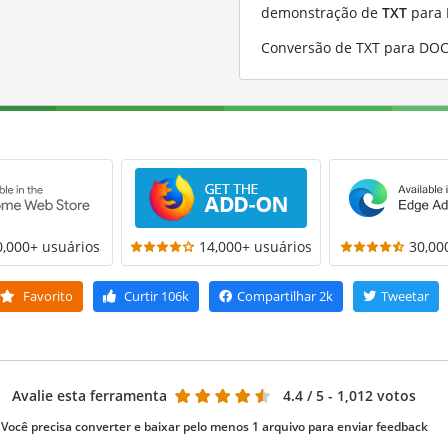
demonstração de
TXT
para
Conversão de TXT para DOC
0,000+ usuários
14,000+ usuários
30,00
Favorito
Curtir
106k
Compartilhar
2k
Tweetar
Avalie esta ferramenta
4.4
/ 5 - 1,012 votos
Você precisa converter e baixar pelo menos 1 arquivo para enviar feedback