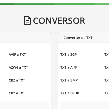
CONVERSOR
Converter de TXT
AVIF a TXT
TXT a 3GP
TX
AZW4 a TXT
TXT a AIFF
TX
CBZ a TXT
TXT a BMP
TX
CR2 a TXT
TXT a EPUB
TX