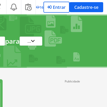
Entrar
Cadastre-se
16
T
para
...
Publicidade