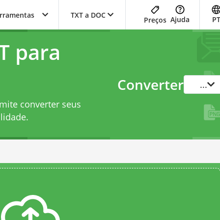
erramentas
TXT a DOC
Ajuda
P
Preços
T para
Converter
...
mite converter seus
lidade.