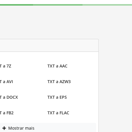
T a 7Z
TXT a AAC
T a AVI
TXT a AZW3
T a DOCX
TXT a EPS
T a FB2
TXT a FLAC
Mostrar mais