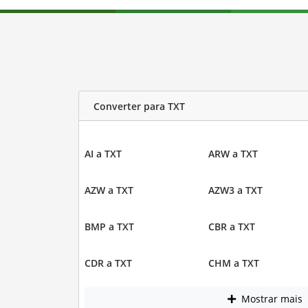
Converter para TXT
AI a TXT
ARW a TXT
AZW a TXT
AZW3 a TXT
BMP a TXT
CBR a TXT
CDR a TXT
CHM a TXT
Mostrar mais