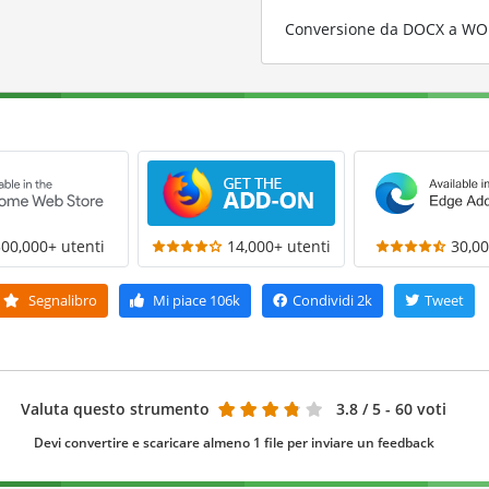
Conversione da DOCX a WORD
300,000+ utenti
14,000+ utenti
30,00
Segnalibro
Mi piace
106k
Condividi
2k
Tweet
Valuta questo strumento
3.8
/ 5 - 60 voti
Devi convertire e scaricare almeno 1 file per inviare un feedback