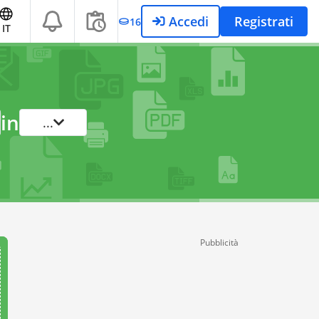
Accedi
Registrati
16
IT
in
...
Pubblicità